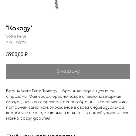
"Какаду"
Votre Perle
SKU:
BR070
5900,00
₽
В корзину
Брошь Votre Perle "Какаду" - брошь какаду с цепью со
стразами. Материал: органическое стекло, ювелирная
глазурь, цепь со стразами, основа броши - классическая с
потайным замочком. Украшение в своей индивидуальной
коробочке с лого, лентами и тишью - в нашей упаковке его
можно сразу дарить!