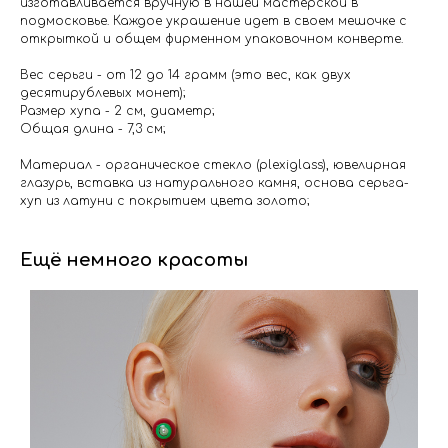
изготавливается вручную в нашей мастерской в
подмосковье. Каждое украшение идет в своем мешочке с
открыткой и общем фирменном упаковочном конверте.
Вес серьги - от 12 до 14 грамм (это вес, как двух
десятирублевых монет);
Размер хупа - 2 см, диаметр;
Общая длина - 7,3 см;
Материал - органическое стекло (plexiglass), ювелирная
глазурь, вставка из натурального камня, основа серьга-
хуп из латуни с покрытием цвета золото;
Ещё немного красоты