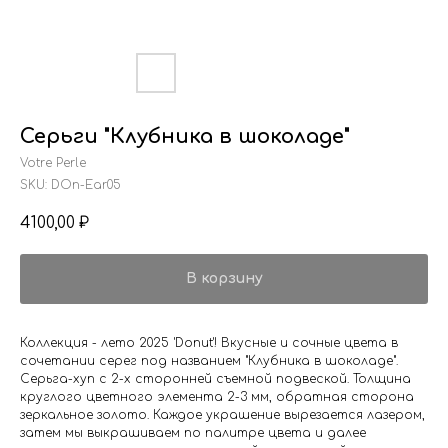
Серьги "Клубника в шоколаде"
Votre Perle
SKU:
DOn-Ear05
4100,00
₽
В корзину
Коллекция - лето 2025 'Donut'! Вкусные и сочные цвета в
сочетании серег под названием "Клубника в шоколаде".
Серьга-хуп с 2-х сторонней съемной подвеской. Толщина
круглого цветного элемента 2-3 мм, обратная сторона
зеркальное золото. Каждое украшение вырезается лазером,
затем мы выкрашиваем по палитре цвета и далее