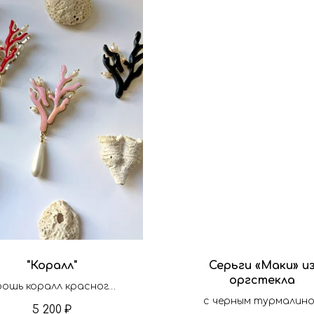
"Коралл"
Серьги «Маки» и
оргстекла
рошь коралл красного
цвета с жемчужной
с черным турмалин
5 200
₽