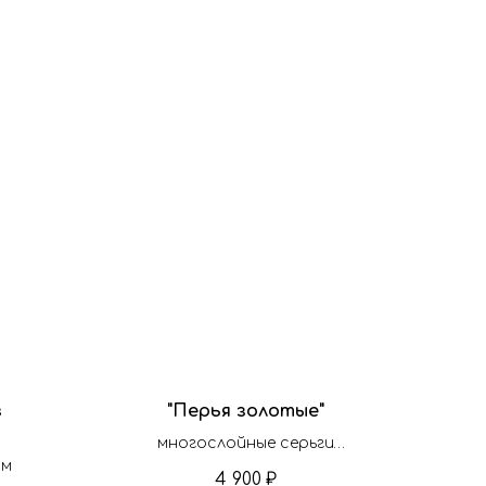
з
"Перья золотые"
многослойные серьги
ом
резной формы золотого
4 900
₽