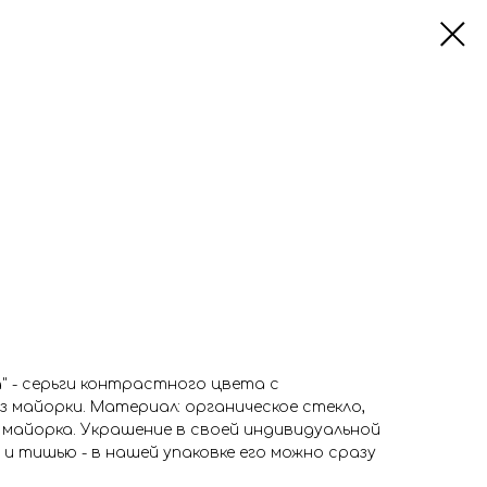
ра" - серьги контрастного цвета с
 майорки. Материал: органическое стекло,
г майорка. Украшение в своей индивидуальной
 и тишью - в нашей упаковке его можно сразу