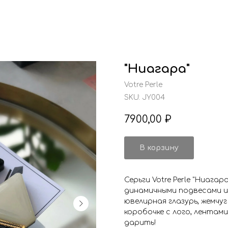
"Ниагара"
Votre Perle
SKU:
JY004
7900,00
₽
В корзину
Серьги Votre Perle "Ниага
динамичными подвесами из
ювелирная глазурь, жемчу
коробочке с лого, лентами
дарить!