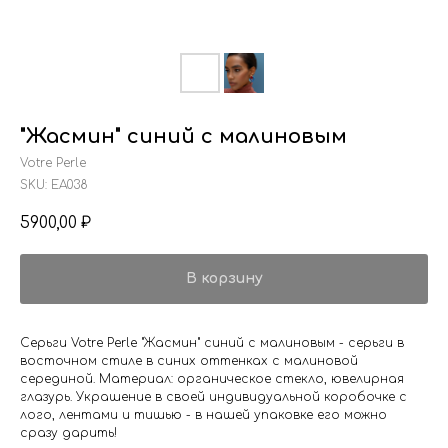
"Жасмин" синий с малиновым
Votre Perle
SKU:
EA038
5900,00
₽
В корзину
Серьги Votre Perle "Жасмин" синий с малиновым - серьги в
восточном стиле в синих оттенках с малиновой
серединой. Материал: органическое стекло, ювелирная
глазурь. Украшение в своей индивидуальной коробочке с
лого, лентами и тишью - в нашей упаковке его можно
сразу дарить!