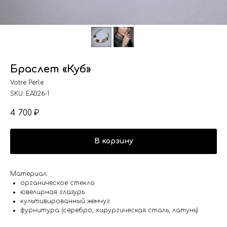
Браслет «Куб»
Votre Perle
SKU:
EA026-1
4 700
₽
В корзину
Материал:
органическое стекло
ювелирная глазурь
культивированный жемчуг
фурнитура (серебро, хирургическая сталь, латунь)