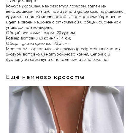
- в виде чокера
Каждое украшение вырезается лазером, затем мы
выкрашиваем по палитре цвета и далее изготавливается
вручную в нашей мастерской в Подмосковье. Украшение
идет в своем мешочке с открыткой и общем фирменном
упаковочном конверте.
Общий вес колье - около 20 грамм;
Размер вставки из камня - 1,4 см;
Общая длина цепочки- 73,5 см ;
Материал - органическое стекло (plexiglass), ювелирная
глазурь, вставка из натурального камня, цепочка и
фурнитура из латуни с покрытием цвета золото;
Ещё немного красоты