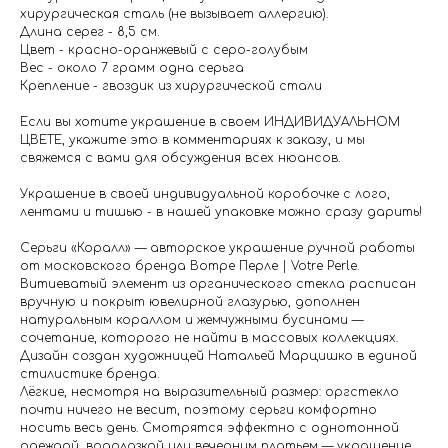
хирургическая сталь (не вызывает аллергию).
Длина серег - 8,5 см.
Цвет - красно-оранжевый с серо-голубым
Вес - около 7 грамм одна серьга
Крепление - гвоздик из хирургической стали
Если вы хотите украшение в своем ИНДИВИДУАЛЬНОМ
ЦВЕТЕ, укажите это в комментариях к заказу, и мы
свяжемся с вами для обсуждения всех нюансов.
Украшение в своей индивидуальной коробочке с лого,
лентами и тишью - в нашей упаковке можно сразу дарить!
Серьги «Коралл» — авторское украшение ручной работы
от московского бренда Вотре Перле | Votre Perle.
Витиеватый элемент из органического стекла расписан
вручную и покрыт ювелирной глазурью, дополнен
натуральным кораллом и жемчужными бусинами —
сочетание, которого не найти в массовых коллекциях.
Дизайн создан художницей Натальей Марцишко в единой
стилистике бренда.
Лёгкие, несмотря на выразительный размер: оргстекло
почти ничего не весит, поэтому серьги комфортно
носить весь день. Смотрятся эффектно с однотонной
одеждой, водолазкой или вечерним платьем — украшение