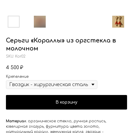
Серьги «Кораллы» из оргстекла в
молочном
SKU:
Kor02
4 500
₽
Крепеление
В корзину
Материал
: органическое стекло, ручная роспись,
ювелирная глазурь, фурнитура цвета золото,
натуральный коралл, жемчужная капля, гвоздик -