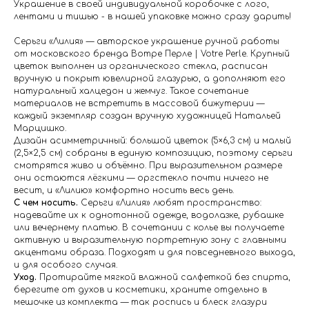
Украшение в своей индивидуальной коробочке с лого,
лентами и тишью - в нашей упаковке можно сразу дарить!
Серьги «Лилия» — авторское украшение ручной работы
от московского бренда Вотре Перле | Votre Perle. Крупный
цветок выполнен из органического стекла, расписан
вручную и покрыт ювелирной глазурью, а дополняют его
натуральный халцедон и жемчуг. Такое сочетание
материалов не встретить в массовой бижутерии —
каждый экземпляр создан вручную художницей Натальей
Марцишко.
Дизайн асимметричный: большой цветок (5×6,3 см) и малый
(2,5×2,5 см) собраны в единую композицию, поэтому серьги
смотрятся живо и объёмно. При выразительном размере
они остаются лёгкими — оргстекло почти ничего не
весит, и «Лилию» комфортно носить весь день.
С чем носить.
Серьги «Лилия» любят пространство:
надевайте их к однотонной одежде, водолазке, рубашке
или вечернему платью. В сочетании с колье вы получаете
активную и выразительную портретную зону с главными
акцентами образа. Подходят и для повседневного выхода,
и для особого случая.
Уход.
Протирайте мягкой влажной салфеткой без спирта,
берегите от духов и косметики, храните отдельно в
мешочке из комплекта — так роспись и блеск глазури