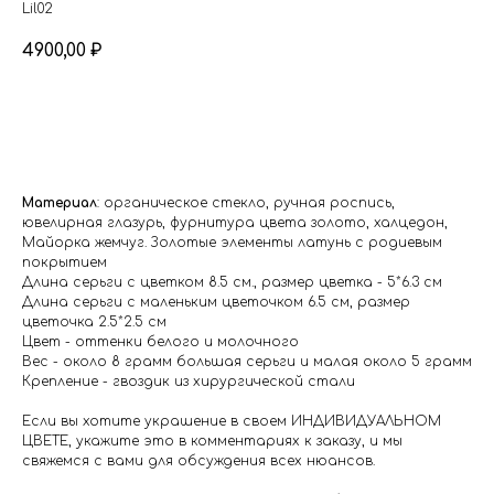
Lil02
4900,00
₽
В корзину
Материал
: органическое стекло, ручная роспись,
ювелирная глазурь, фурнитура цвета золото, халцедон,
Майорка жемчуг. Золотые элементы латунь с родиевым
покрытием
Длина серьги с цветком 8.5 см., размер цветка - 5*6.3 см
Длина серьги с маленьким цветочком 6.5 см, размер
цветочка 2.5*2.5 см
Цвет - оттенки белого и молочного
Вес - около 8 грамм большая серьги и малая около 5 грамм
Крепление - гвоздик из хирургической стали
Если вы хотите украшение в своем ИНДИВИДУАЛЬНОМ
ЦВЕТЕ, укажите это в комментариях к заказу, и мы
свяжемся с вами для обсуждения всех нюансов.