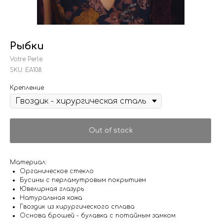
Рыбки
Votre Perle
SKU:
EA108
Крепление
Out of stock
Материал:
Органическое стекло
Бусины с перламутровым покрытием
Ювелирная глазурь
Натуральная кожа
Гвоздик из хирургического сплава
Основа брошей - булавка с потайным замком