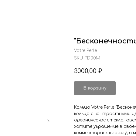
"Бесконечность
Votre Perle
SKU:
PD001-1
3000,00
₽
В корзину
Кольцо Votre Perle "Беско
кольцо с контрастными ц
органическое стекло, ювел
хотите украшение в свое
комментариях к заказу, и 