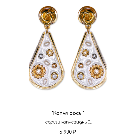
"Капля росы"
серьги каплевидный
формы прозрачного
6 900
₽