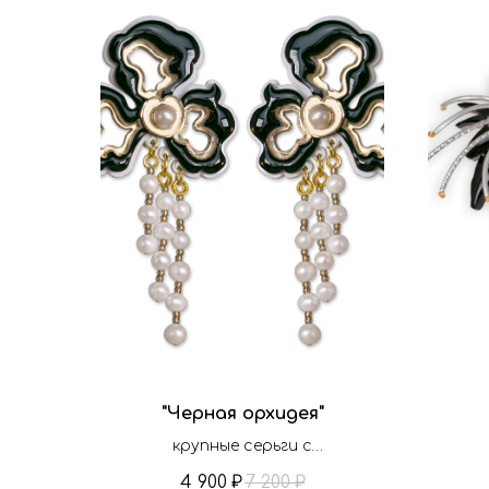
"Черная орхидея"
крупные серьги с
динамичными подвесами
4 900
7 200
₽
₽