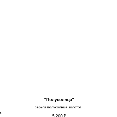
"Полусолнца"
серьги полусолнца золотого
и
цвета и объёмной
5 200
₽