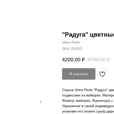
"Радуга" цветны
Votre Perle
SKU:
EA002
4200,00
₽
6700,00
₽
В корзину
Серьги Votre Perle "Радуга" ц
подвесами из майорки. Матери
Жемчуг майорка, Фурнитура с 
Украшение в своей индивидуал
упаковке его можно сразу дари