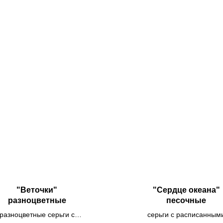
"Веточки"
"Сердце океана"
разноцветные
песочные
разноцветные серьги с
серьги с расписанным