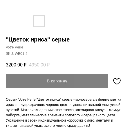
"Цветок ириса" серые
Votre Perle
SKU:
WB01-2
3200,00
₽
4950,00
₽
В корзину
Серьги Votre Perle "Цветок ириса" серые - моносерьга в форме цветка
ириса полупрозрачного черного цвета с дополнительной жемчужной
пусетой. Материал: органическое стекло, ювелирная глазурь, жемчуг
майорка, металлические элементы золотого и серебряного цвета.
Украшение в своей индивидуальной коробочке с лого, лентами и
тишью - в нашей упаковке его можно сразу дарить!