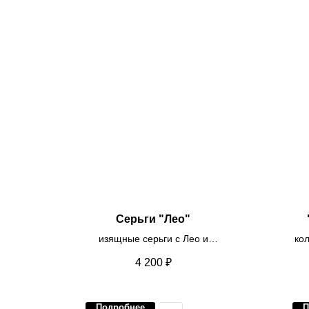
Серьги "Лео"
изящные серьги с Лео и
ко
майоркой
4 200
₽
Подробнее
П