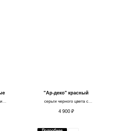
ые
"Ар-деко" красный
риса
серьги черного цвета с
та с
контрастными вставками
4 900
₽
й
Подробнее