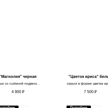
"Магнолия" черная
"Цветок ириса" бел
лье со съёмной подвеской
серьги в форме цветка и
в форме цветка черного
белого и малинового цве
4 900
₽
7 500
₽
цвета
жемчужной серединко
одробнее
Подробнее