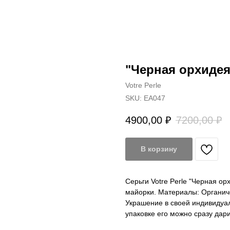
"Черная орхидея
Votre Perle
SKU:
EA047
4900,00
₽
7200,00
₽
В корзину
Серьги Votre Perle "Черная о
майорки. Материалы: Органич
Украшение в своей индивидуал
упаковке его можно сразу дари