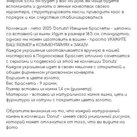
энергия. Если он будет у вас на руке, вы чаще будете
вспоминать и думать о земных качествах своего
характера, структурировать мысли, приводить хаос в
порядок и как следствие стабилизироваться.
Коллекция - лето 2025 'Donuts'! Изящные браслеты - цепочки
со вставкой из яшмы. Идут в размере 18.5 см. стандартно,
однако мы можем изготовить в вашем - просто УКАЖИТЕ
ВАШ РАЗМЕР в КОММЕНТАРИЯХ к ЗАКАЗУ.
Каждое украшение изготавливается вручную в нашей
мастерской в Подмосковье. Браслет отлично сочетается
с серьгами и подвеской из этой же коллекции 'Donuts'
Каждое украшение идет в своем мешочке с открыткой и
общем фирменном упаковочном конверте.
Вариант в цвете золото;
Вес браслета - 9 грамм;
Размер вставки из камня 1,4 см (диаметр)
Материал - вставка из натурального камня яшма, цепь и
фурнитура из латуни с покрытием цвета золото;
Обратите внимание на то, что каждый натуральный
камень в коллекции 'Donut' - имеет свой уникальный рисунок,
который может отличаться от того, что вы видите на
фото.