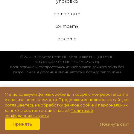
упаковка
оптовикам
контакты
оферта
© 2014-2025 Votre Perle. ИП Марцишко Н.С. (ОГРНИП
319502700099019, ИНН 502753257500).
Копирование и распространение материалов данного сайта без
разрешения и указания имени автора и бренда запрещены.
При поддержке
Антона Ковалёва
.
Мы используем файлы cookie для корректной работы сайта
и анализа посещаемости. Продолжая использовать сайт, вы
соглашаетесь на обработку файлов cookie и персональных
данных в соответствии с нашей
Политикой
конфиденциальности
.
Принять
Покинуть сайт