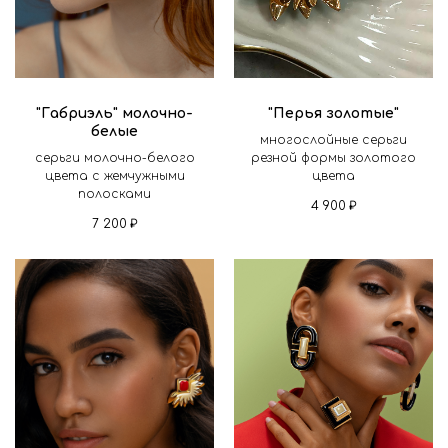
"Габриэль" молочно-
"Перья золотые"
белые
многослойные серьги
серьги молочно-белого
резной формы золотого
цвета с жемчужными
цвета
полосками
4 900
₽
7 200
₽