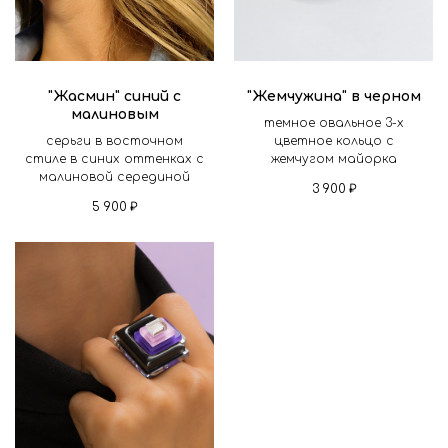
"Жасмин" синий с
"Жемчужина" в черном
малиновым
темное овальное 3-х
серьги в восточном
цветное кольцо с
стиле в синих оттенках с
жемчугом майорка
малиновой серединой
3 900
₽
5 900
₽