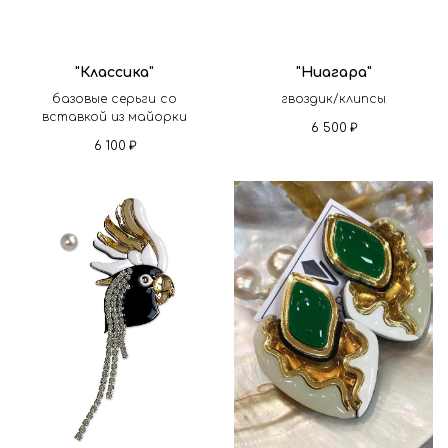
"Классика"
"Ниагара"
базовые серьги со
гвоздик/клипсы
вставкой из майорки
6 500
₽
6 100
₽