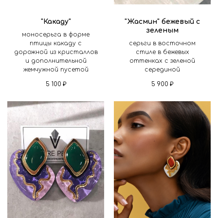
"Какаду"
"Жасмин" бежевый с
зеленым
моносерьга в форме
птицы какаду с
серьги в восточном
дорожной из кристаллов
стиле в бежевых
и дополнительной
оттенках с зеленой
жемчужной пусетой
серединой
5 100
₽
5 900
₽