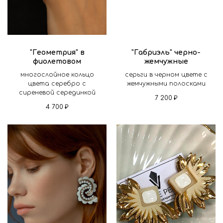
"Геометрия" в
"Габриэль" черно-
фиолетовом
жемчужные
многослойное кольцо
серьги в черном цвете с
цвета серебро с
жемчужными полосками
сиреневой серединкой
7 200
₽
4 700
₽